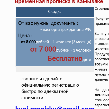
Временная прописка в Камызяке
Страниц
Скидка
Получен
От вас нужны документы:
правами
- паспорта гражданина РФ;
Если у 
Цена :
справк
от 8 000
рублей - 1 человек (3 месяца)
жилплощ
от 7 000
из сотн
рублей - 1 человек
Предуп
Бесплатно
собств
дети
восьми 
жилом п
нужно 
звоните и сделайте
данную 
официальную регистрацию
На дан
быстро по адекватной
легаль
стоимости.
стоимо
зарегис