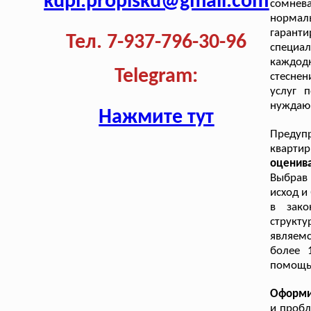
kupi.propisku@gmail.com
сомнев
нормал
гарант
Тел. 7-937-796-30-96
специа
каждод
Telegram:
стеснен
услуг 
нуждающ
Нажмите тут
Предуп
квартир
оценива
Выбрав 
исход и
в зако
структ
являемс
более 
помощью
Оформи
и пробл